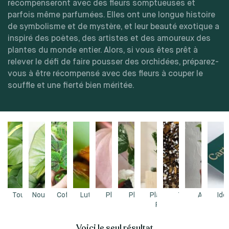
récompenseront avec des fleurs somptueuses et
parfois même parfumées. Elles ont une longue histoire
de symbolisme et de mystère, et leur beauté exotique a
inspiré des poètes, des artistes et des amoureux des
plantes du monde entier. Alors, si vous êtes prêt à
relever le défi de faire pousser des orchidées, préparez-
vous à être récompensé avec des fleurs à couper le
souffle et une fierté bien méritée.
Tous les produits
Nouvelles plantes
Coffrets & Pack
Lutte biologique
Plantes roses
Plantes rares
Plantes Direct
Terreaux &
Accessoi
Idé
Producteur
Substrats
Voici le seul résultat