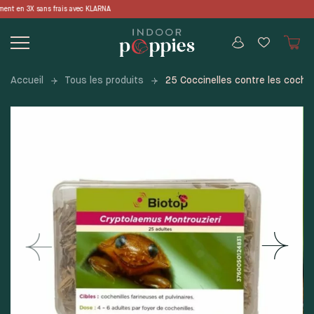
Skip
avec KLARNA 📦 LIVRAISON OFFERTE en p
to
content
Accueil
Tous les produits
25 Coccinelles contre les cochen