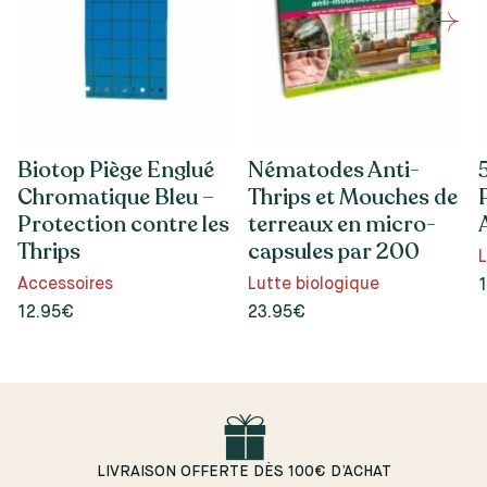
Biotop Piège Englué
Nématodes Anti-
Chromatique Bleu –
Thrips et Mouches de
Protection contre les
terreaux en micro-
Thrips
capsules par 200
L
Accessoires
Lutte biologique
12.95€
23.95€
LIVRAISON OFFERTE DÈS 100€ D’ACHAT