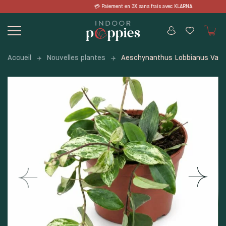
Skip
t en 3X sans frais avec KLARNA 📦 LIVR
to
content
Accueil
Nouvelles plantes
Aeschynanthus Lobbianus Vari