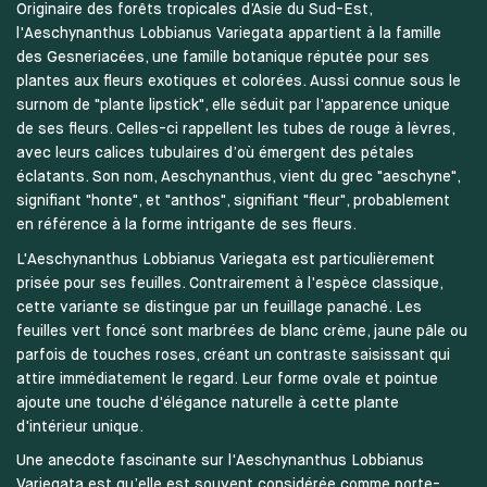
Originaire des forêts tropicales d’Asie du Sud-Est,
l'Aeschynanthus Lobbianus Variegata appartient à la famille
des Gesneriacées, une famille botanique réputée pour ses
plantes aux fleurs exotiques et colorées. Aussi connue sous le
surnom de "plante lipstick", elle séduit par l'apparence unique
de ses fleurs. Celles-ci rappellent les tubes de rouge à lèvres,
avec leurs calices tubulaires d’où émergent des pétales
éclatants. Son nom, Aeschynanthus, vient du grec "aeschyne",
signifiant "honte", et "anthos", signifiant "fleur", probablement
en référence à la forme intrigante de ses fleurs.
L'Aeschynanthus Lobbianus Variegata est particulièrement
prisée pour ses feuilles. Contrairement à l'espèce classique,
cette variante se distingue par un feuillage panaché. Les
feuilles vert foncé sont marbrées de blanc crème, jaune pâle ou
parfois de touches roses, créant un contraste saisissant qui
attire immédiatement le regard. Leur forme ovale et pointue
ajoute une touche d'élégance naturelle à cette plante
d'intérieur unique.
Une anecdote fascinante sur l'Aeschynanthus Lobbianus
Variegata est qu’elle est souvent considérée comme porte-