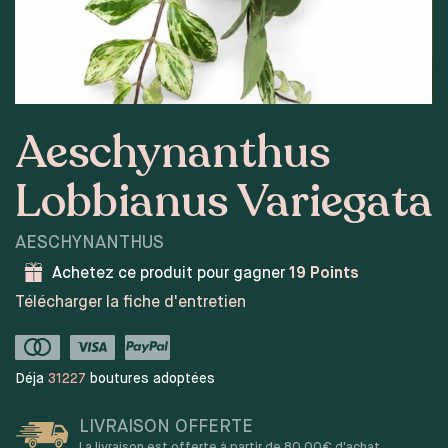
Aeschynanthus
Lobbianus Variegata
AESCHYNANTHUS
Achetez ce produit pour gagner
19
Points
Télécharger la fiche d'entretien
Déja
31227
boutures adoptées
LIVRAISON OFFERTE
La livraison est offerte à partir de 80,00€ d'achat