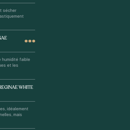
at sécher
rastiquement
NAE
e humidité faible
ues et les
REGINAE WHITE
es, idéalement
nelles, mais