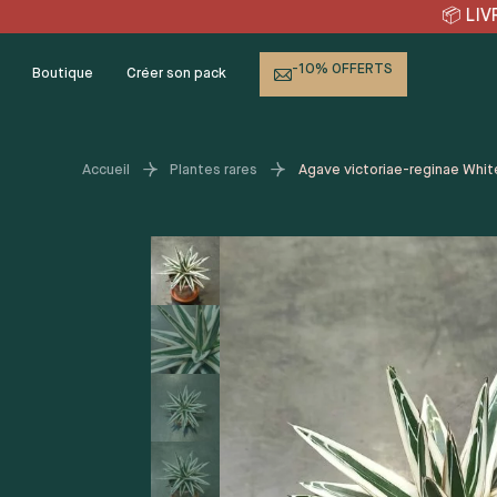
Skip
RAISON OFFERTE en point 
to
content
-10% OFFERTS
Boutique
Créer son pack
Accueil
Plantes rares
Agave victoriae-reginae Whit