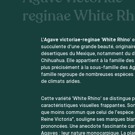
reginae White Rh
L'
Agave victoriae-reginae 'White Rhino'
e
succulente d'une grande beauté, originair
désertiques du Mexique, notamment du d
Chihuahua. Elle appartient à la famille de
plus précisément à la sous-famille des A
famille regroupe de nombreuses espèces
de climats arides.
Cette variété 'White Rhino' se distingue p
caractéristiques visuelles frappantes. So
que moins commun que celui de l'espèce 
Reine Victoria", souligne ses marques bl
prononcées. Une anecdote fascinante cara
Agaves : leur nature monocarpique. La plan