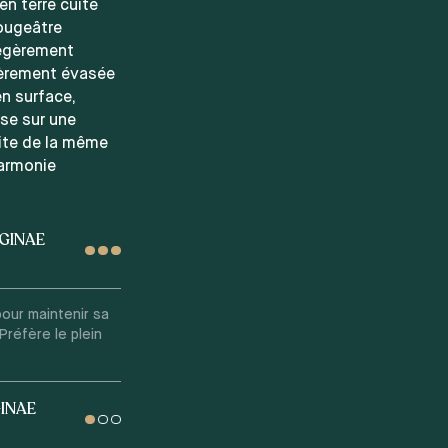
n terre cuite
rougeâtre
légèrement
égèrement évasée
en surface,
se sur une
ite de la même
harmonie
EGINAE
our maintenir sa
réfère le plein
GINAE