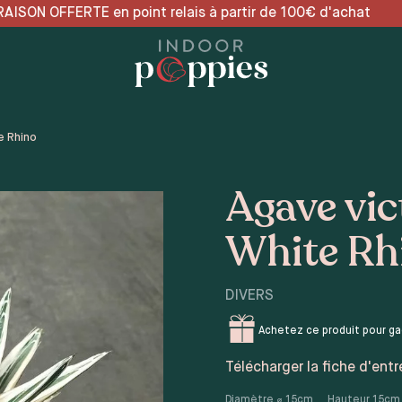
relais à partir de 100€ d
e Rhino
Agave vic
White Rh
DIVERS
Achetez ce produit pour g
Télécharger la fiche d'entr
Diamètre ⌀
15
cm
Hauteur
15
cm