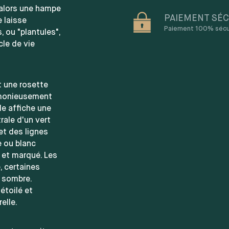
 alors une hampe
PAIEMENT SÉC
e laisse
Paiement 100% sécuri
, ou "plantules",
le de vie
t une rosette
rmonieusement
le affiche une
rale d'un vert
et des lignes
e ou blanc
 et marqué. Les
, certaines
s sombre.
étoilé et
elle.