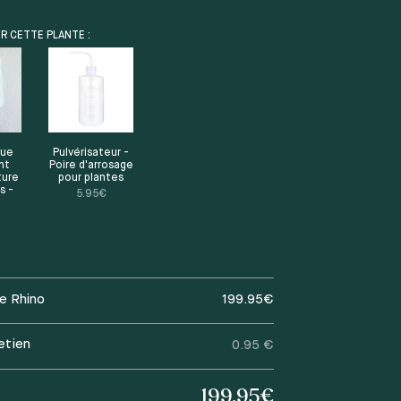
R CETTE PLANTE :
que
Pulvérisateur -
nt
Poire d'arrosage
ture
pour plantes
s -
5.95
€
te Rhino
199.95
€
etien
0.95 €
199.95
€