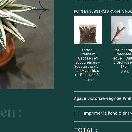
POTS ET SUBSTRATS PARFAITS POU
Terreau
Pot Plasti
Premium
Transpare
Cactées et
Troué - Cul
Succulentes –
d'Orchidée
Substrat enrichi
17cm
en Mycorhize
2.6
€
et Bacillus - 3L
11.95
€
Agave victoriae-reginae Whi
en :
Imprimer la fiche d'entr
TOTAL :