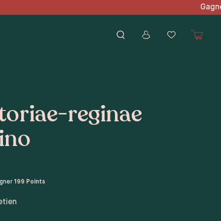
'achat Gagnez des points
toriae-reginae
ino
agner
199
Points
etien