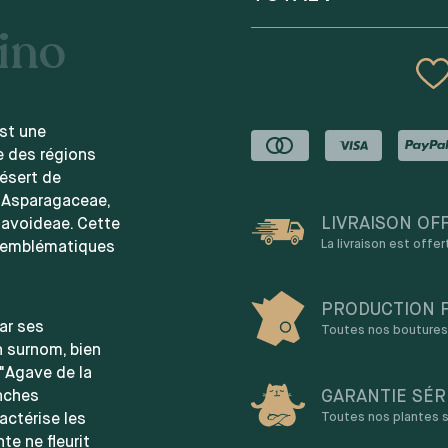
ino
st une
e des régions
ésert de
s Asparagaceae,
LIVRAISON OF
gavoideae. Cette
La livraison est offe
 emblématiques
PRODUCTION 
ar ses
Toutes nos boutures 
n surnom, bien
"Agave de la
GARANTIE SÉR
anches
Toutes nos plantes s
ctérise les
te ne fleurit