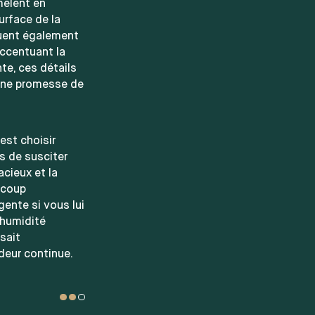
mêlent en
urface de la
ibuent également
accentuant la
te, ces détails
 une promesse de
'est choisir
s de susciter
acieux et la
ucoup
ente si vous lui
 humidité
sait
deur continue.