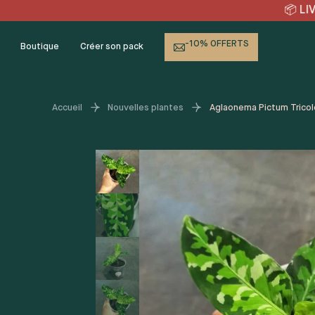
Skip
VRAISON OFFERTE en point 
to
content
-10% OFFERTS
Boutique
Créer son pack
Accueil
Nouvelles plantes
Aglaonema Pictum Tricol