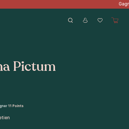
d'achat Gagnez des points
a Pictum
agner
11
Points
etien