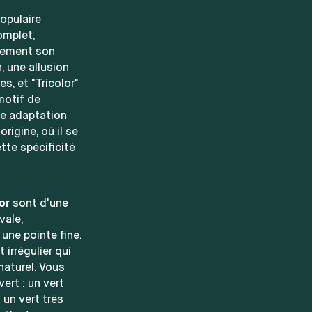
opulaire
omplet,
itement son
n, une allusion
s, et "Tricolor"
motif de
ne adaptation
rigine, où il se
tte spécificité
or
sont d'une
vale,
une pointe fine.
 irrégulier qui
naturel. Vous
ert : un vert
 un vert très