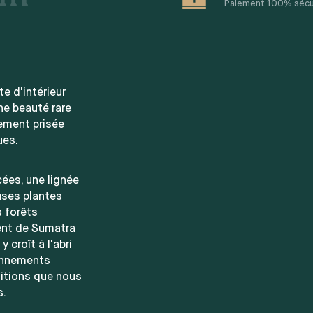
Paiement 100% sécuri
e d'intérieur
une beauté rare
rement prisée
ues.
cées, une lignée
uses plantes
s forêts
ent de Sumatra
 croît à l'abri
ronnements
itions que nous
s.