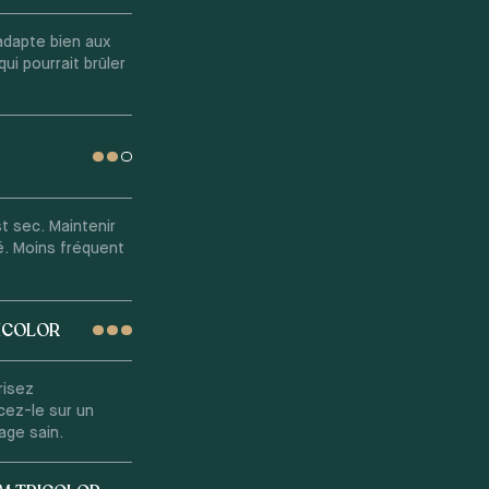
'adapte bien aux
qui pourrait brûler
t sec. Maintenir
é. Moins fréquent
RICOLOR
risez
acez-le sur un
lage sain.