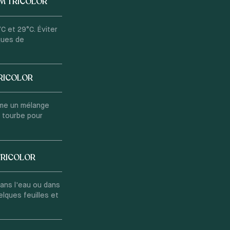
M TRICOLOR
C et 29°C. Éviter
sques de
RICOLOR
omme un mélange
e tourbe pour
TRICOLOR
dans l'eau ou dans
lques feuilles et