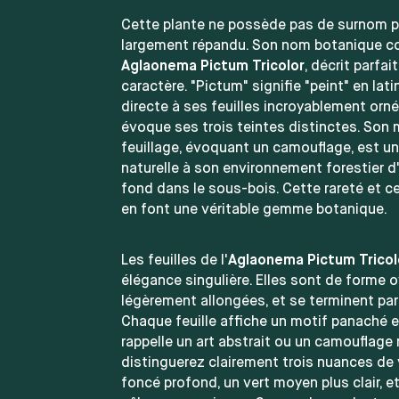
Cette plante ne possède pas de surnom p
largement répandu. Son nom botanique c
Aglaonema Pictum Tricolor
, décrit parfa
caractère. "Pictum" signifie "peint" en lati
directe à ses feuilles incroyablement ornée
évoque ses trois teintes distinctes. Son 
feuillage, évoquant un camouflage, est u
naturelle à son environnement forestier d'o
fond dans le sous-bois. Cette rareté et ce
en font une véritable gemme botanique.
Les feuilles de l'
Aglaonema Pictum Tricol
élégance singulière. Elles sont de forme o
légèrement allongées, et se terminent par 
Chaque feuille affiche un motif panaché et
rappelle un art abstrait ou un camouflage 
distinguerez clairement trois nuances de v
foncé profond, un vert moyen plus clair, et