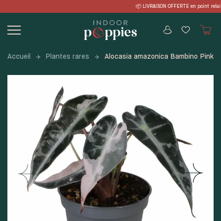
Skip
 LIVRAISON OFFERTE en point relais à p
to
content
Accueil
Plantes rares
Alocasia amazonica Bambino Pink V