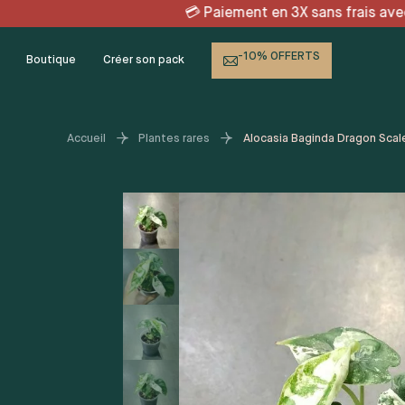
Skip
X sans frais avec KLARNA 
to
content
-10% OFFERTS
Boutique
Créer son pack
Accueil
Plantes rares
Alocasia Baginda Dragon Scal