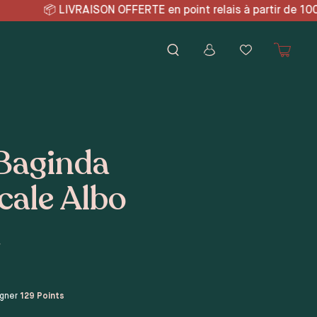
point relais à partir de
 Baginda
cale Albo
a
agner
129
Points