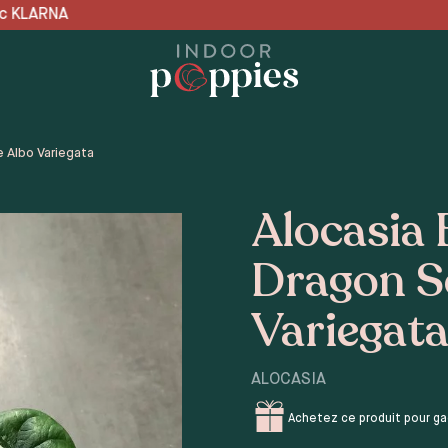
📦 LIVRAISON OFFERTE en 
e Albo Variegata
Alocasia
Dragon S
Variegat
ALOCASIA
Achetez ce produit pour g