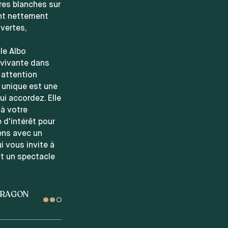
res blanches sur
ont nettement
 vertes,
le Albo
t vivante dans
 attention
é unique est une
ui accordez. Elle
 à votre
 d'intérêt pour
ens avec un
i vous invite à
nt un spectacle
 DRAGON