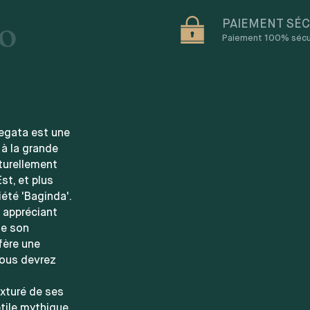
bo
PAIEMENT SÉC
Paiement 100% sécuri
iegata est une
 à la grande
aturellement
st, et plus
iété 'Baginda'.
, appréciant
de son
fère une
vous devrez
xturé de ses
ptile mythique.