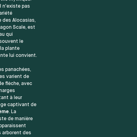
l n'existe pas
ariété
e des Alocasias,
ragon Scale, est
eau qui
 souvent le
la plante
nte lui convient.
les panachées,
es varient de
de flèche, avec
 marges
ant à leur
nge captivant de
rème
. La
ste de manière
apparaissent
s arborent des