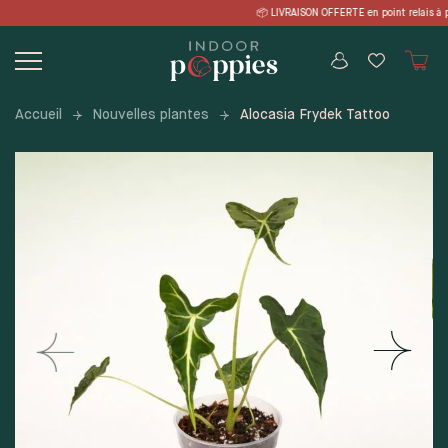
Skip
VRAISON OFFERTE en point relais à par
to
content
Accueil
Nouvelles plantes
Alocasia Frydek Tattoo