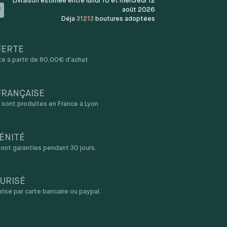
Livraison estimée entre lundi 10 et mercredi 12
août 2026
Déja
31213
boutures adoptées
FERTE
rte à partir de 80,00€ d'achat
FRANÇAISE
sont produites en France à Lyon
ÉNITÉ
ont garanties pendant 30 jours.
URISÉ
sé par carte bancaire ou paypal.