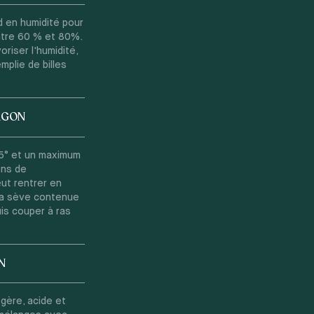
d en humidité pour
ntre 60 % et 80%.
riser l'humidité,
mplie de billes
RAGON
15° et un maximum
ons de
ut rentrer en
 la sève contenue
is couper à ras
N
égère, acide et