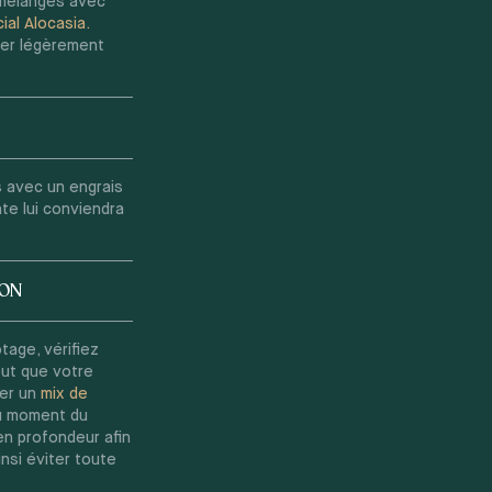
 mélanges avec
ial Alocasia.
sser légèrement
rs avec un engrais
nte lui conviendra
GON
otage, vérifiez
eut que votre
ser un
mix de
Au moment du
en profondeur afin
nsi éviter toute