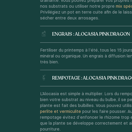
drainante. Vous pouvez préparer vos propres
nos substrats ou utiliser notre propre
mix spéc
Privilégiez un pot en terre cuite afin de le lai
sécher entre deux arrosages.
ENGRAIS : ALOCASIA PINK DRAGON
Fertiliser du printemps à l’été, tous les 15 jou
minéral ou organique. Un engrais à diffusion le
très bien.
REMPOTAGE : ALOCASIA PINK DRA
L’Alocasia est simple à multiplier. Lors du remp
bien votre substrat au niveau du bulbe, il se p
plante est fait des bulbilles. Vous pouvez utili
perlite et vermiculite
pour les faire pousser. 
rempotage évitez d’enfoncer le rhizome trop 
que la plante se développe correctement et ai
pourriture.