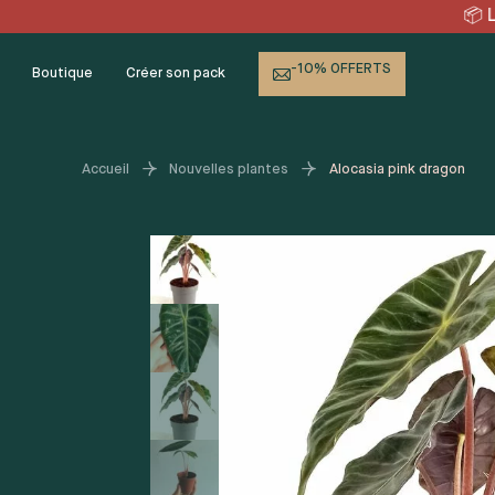
Skip
IVRAISON OFFERTE en poin
to
content
-10% OFFERTS
Boutique
Créer son pack
Accueil
Nouvelles plantes
Alocasia pink dragon