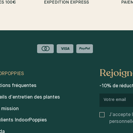
ÈS 100€
EXPÉDITION EXPRESS
PAIE
Rejoig
ORPOPPIES
ions fréquentes
-10% de réduct
ils d’entretien des plantes
 mission
J’accepte 
clients IndoorPoppies
personnell
da