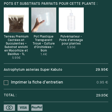
POTS ET SUBSTRATS PARFAITS POUR CETTE PLANTE :
Terreau Premium
Pot Plastique
Pulvérisateur -
Cactées et
Transparent
Poire d'arrosage
Succulentes –
Troué - Culture
pour plantes
Substrat enrichi
d'Orchidées -
5.95
€
en Mycorhize et
9cm
Bacillus - 1L
1.4
€
5.95
€
Astrophytum asterias Super Kabuto
29.95
€
Imprimer la fiche d'entretien
0.95 €
29.95
€
TOTAL :