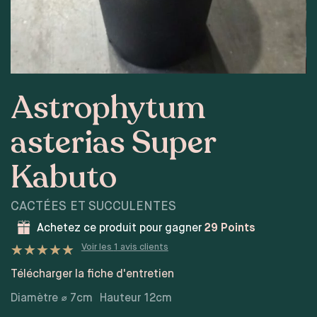
Astrophytum
asterias Super
Kabuto
CACTÉES ET SUCCULENTES
Achetez ce produit pour gagner
29
Points
Voir les
1
avis clients
Noté
1
5
sur 5 basé sur
Télécharger la fiche d'entretien
notation client
Diamètre ⌀
7
cm
Hauteur
12
cm