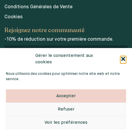
Conditions Générales de Vente
Cookies
Rejoignez notre communauté
-10% de réduction sur votre première commande.
Gérer le consentement aux
cookies
J’accepte les conditions d’utilisations des données
personnelles.
Nous utilisons des cookies pour optimiser notre site web et notre
service.
Accepter
Refuser
2026 © INDOORPOPPIES. TOUS DROITS RÉSERVÉS
Webdesign :
Noémie Sardat
Voir les préférences
24.95
€
ME PRÉVENIR DE SA DISPONIBILITÉ
Développement :
Jérôme chanteclair