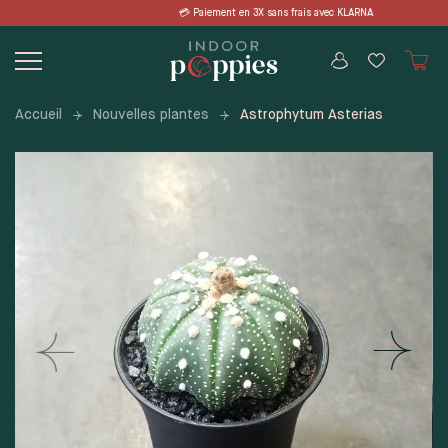
Skip
 en 3X sans frais avec KLARNA 📦 LIVRA
to
content
Accueil
Nouvelles plantes
Astrophytum Asterias