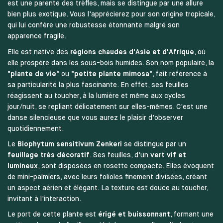
est une parente des trèfles, mais se distingue par une allure
bien plus exotique. Vous l'apprécierez pour son origine tropicale,
qui lui confère une robustesse étonnante malgré son
apparence fragile.
Elle est native des
régions chaudes d'Asie et d'Afrique
, où
elle prospère dans les sous-bois humides. Son nom populaire, la
"plante de vie"
ou
"petite plante mimosa"
, fait référence à
sa particularité la plus fascinante. En effet, ses feuilles
réagissent au toucher, à la lumière et même aux cycles
jour/nuit, se repliant délicatement sur elles-mêmes. C'est une
danse silencieuse que vous aurez le plaisir d'observer
quotidiennement.
Le
Biophytum sensitivum Zenkeri
se distingue par un
feuillage très décoratif
. Ses feuilles, d'un
vert vif et
lumineux
, sont disposées en rosette compacte. Elles évoquent
de mini-palmiers, avec leurs folioles finement divisées, créant
un aspect aérien et élégant. La texture est douce au toucher,
invitant à l'interaction.
Le port de cette plante est
érigé et buissonnant
, formant une