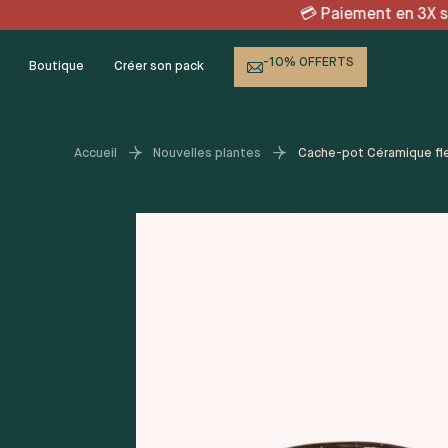
Skip
 en 3X sans frais avec K
to
content
-10% OFFERTS
Boutique
Créer son pack
Accueil
Nouvelles plantes
Cache-pot Céramique fle