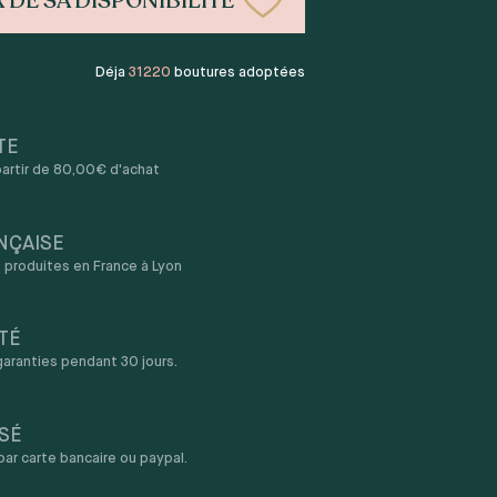
 DE SA DISPONIBILITÉ
Déja
31220
boutures adoptées
TE
 partir de 80,00€ d'achat
NÇAISE
produites en France à Lyon
TÉ
aranties pendant 30 jours.
SÉ
r carte bancaire ou paypal.