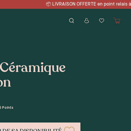
E en point relais à part
 Céramique
on
5
Points