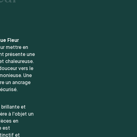
ue Fleur
our mettre en
ent présente une
et chaleureuse.
douceur vers le
rmonieuse. Une
ure un ancrage
écurisé.
brillante et
re à l'objet un
pièces en
e est
inctif et