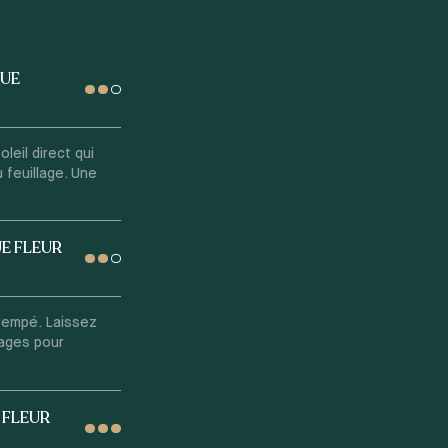
QUE
leil direct qui
u feuillage. Une
E FLEUR
rempé. Laissez
sages pour
 FLEUR