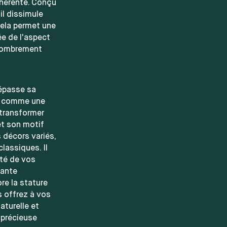
ohérente. Conçu
il dissimule
Cela permet une
ée de l'aspect
ncombrement
passe sa
me comme une
 transformer
et son motif
 décors variés,
lassiques. Il
té de vos
iante
re la stature
s offrez à vos
aturelle et
 précieuse