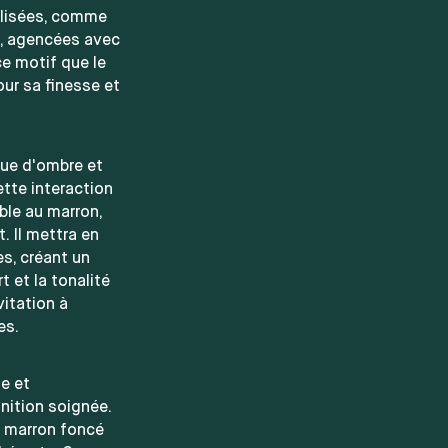
ylisées, comme
s, agencées avec
ce motif que le
our sa finesse et
que d'ombre et
ette interaction
ble au marron,
 Il mettra en
es, créant un
t et la tonalité
vitation à
es.
se et
nition soignée.
n marron foncé