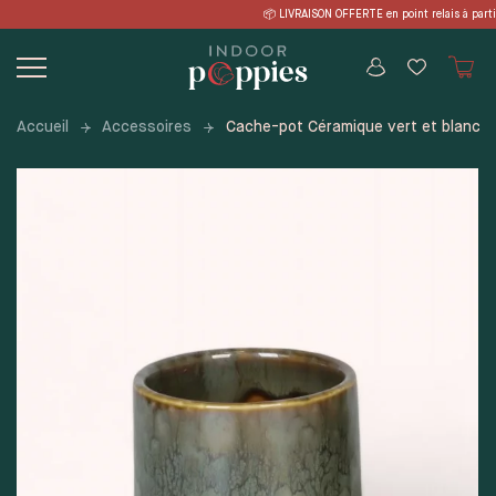
Skip
RAISON OFFERTE en point relais à parti
to
content
Accueil
Accessoires
Cache-pot Céramique vert et blanc