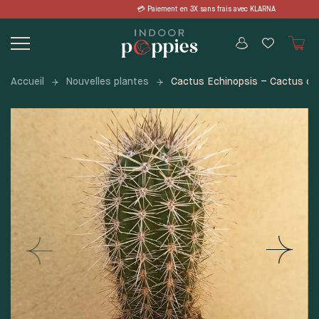
Skip
nt en 3X sans frais avec KLARNA 📦 LIV
to
content
Accueil
Nouvelles plantes
Cactus Echinopsis – Cactus ou