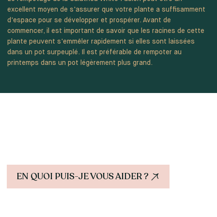
excellent moyen de s'assurer que votre plante a suffisamment
d'espace pour se développer et prospérer. Avant de
commencer, il est important de savoir que les racines de cette
plante peuvent s'emmêler rapidement si elles sont laissées
dans un pot surpeuplé. Il est préférable de rempoter au
printemps dans un pot légèrement plus grand.
Une question sur le site ou votre
commande ?
N'hésitez pas à consulter notre FAQ.
EN QUOI PUIS-JE VOUS AIDER ?