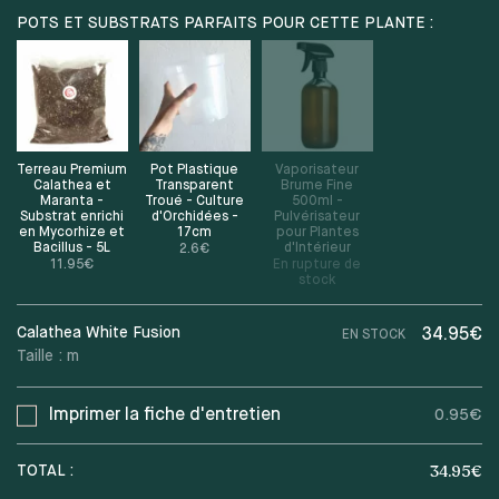
POTS ET SUBSTRATS PARFAITS POUR CETTE PLANTE :
Terreau Premium
Pot Plastique
Vaporisateur
Calathea et
Transparent
Brume Fine
Maranta -
Troué - Culture
500ml -
Substrat enrichi
d'Orchidées -
Pulvérisateur
en Mycorhize et
17cm
pour Plantes
Bacillus - 5L
d'Intérieur
2.6
€
11.95
€
En rupture de
stock
Calathea White Fusion
34.95€
EN STOCK
Taille :
m
Imprimer la fiche d'entretien
0.95€
34.95
€
TOTAL :