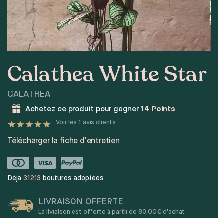
Calathea White Star
CALATHEA
Achetez ce produit pour gagner
14
Points
Voir les
1
avis clients
Noté
1
5
sur 5 basé sur
Télécharger la fiche d'entretien
notation client
Déja
31213
boutures adoptées
LIVRAISON OFFERTE
La livraison est offerte à partir de 80,00€ d'achat