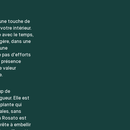
 une touche de
otre intérieur.
 avec le temps,
agère, dans une
 une
 pas d'efforts
a présence
e valeur
e.
up de
ueur. Elle est
 plante qui
ales, sans
ia Rosato est
ête à embellir