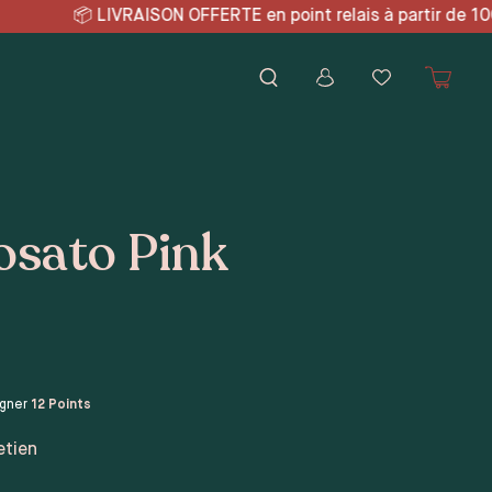
 point relais à partir de
Rosato Pink
agner
12
Points
etien