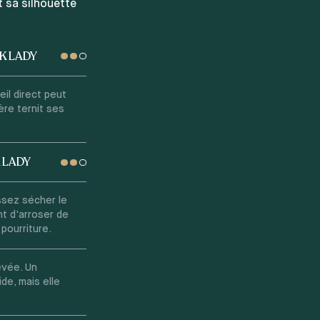
t sa silhouette
NK LADY
eil direct peut
ère ternit ses
 LADY
ssez sécher le
t d'arroser de
pourriture.
evée. Un
ide, mais elle