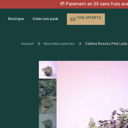
Skip
X sans frais avec KLARNA
to
content
-10% OFFERTS
Boutique
Créer son pack
Accueil
Nouvelles plantes
Callisia Rosato Pink Lady