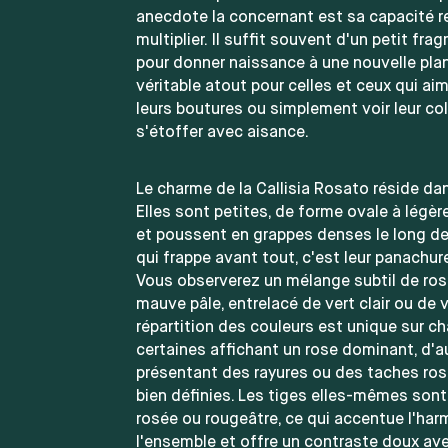
anecdote la concernant est sa capacité r
multiplier. Il suffit souvent d'un petit fra
pour donner naissance à une nouvelle plan
véritable atout pour celles et ceux qui ai
leurs boutures ou simplement voir leur col
s'étoffer avec aisance.
Le charme de la Callisia Rosato réside dan
Elles sont petites, de forme ovale à légè
et poussent en grappes denses le long de 
qui frappe avant tout, c'est leur panachure
Vous observerez un mélange subtil de rose
mauve pâle, entrelacé de vert clair ou de v
répartition des couleurs est unique sur ch
certaines affichant un rose dominant, d'a
présentant des rayures ou des taches ros
bien définies. Les tiges elles-mêmes sont
rosée ou rougeâtre, ce qui accentue l'har
l'ensemble et offre un contraste doux av