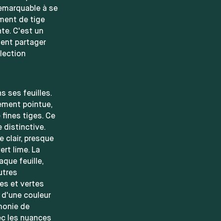
emarquable à se
gment de tige
te. C'est un
ment partager
lection
s ses feuilles.
rement pointue,
fines tiges. Ce
 distinctive.
 clair, presque
ert lime. La
aque feuille,
utres
es et vertes
 d'une couleur
monie de
ec les nuances