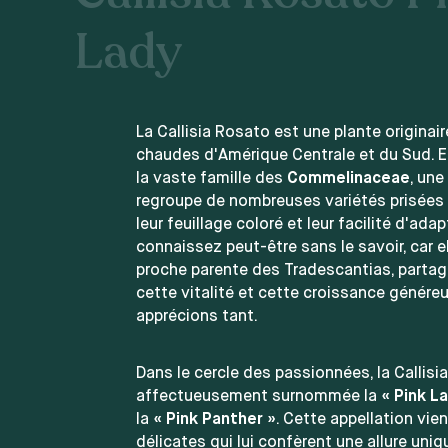
Lady
La Callisia Rosato est une plante originai
chaudes d'Amérique Centrale et du Sud. El
la vaste famille des
Commelinaceae
, une
regroupe de nombreuses variétés prisées e
leur feuillage coloré et leur facilité d'ada
connaissez peut-être sans le savoir, car e
proche parente des Tradescantias, parta
cette vitalité et cette croissance génér
apprécions tant.
Dans le cercle des passionnées, la Callisi
affectueusement surnommée la
« Pink L
la
« Pink Panther »
. Cette appellation vie
délicates qui lui confèrent une allure uniq