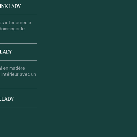
INK LADY
es inférieures à
ndommager le
 LADY
hi en matière
'intérieur avec un
K LADY