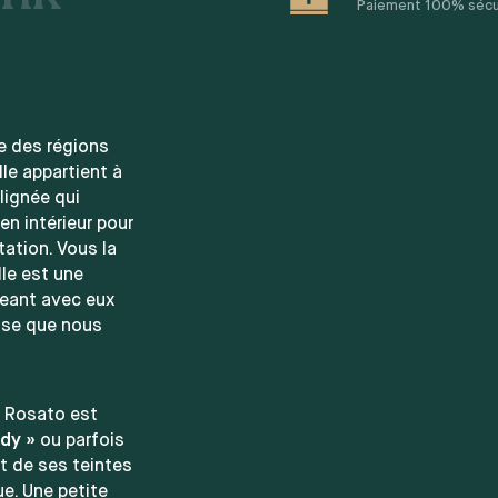
Paiement 100% sécuri
re des régions
le appartient à
 lignée qui
n intérieur pour
ptation. Vous la
lle est une
geant avec eux
euse que nous
a Rosato est
ady »
ou parfois
nt de ses teintes
ue. Une petite