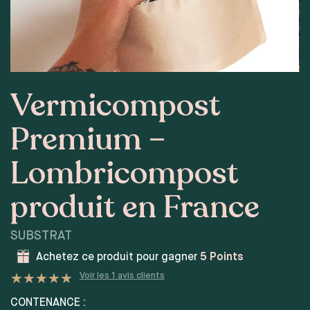
Vermicompost
Premium –
Lombricompost
produit en France
SUBSTRAT
Achetez ce produit pour gagner
5
Points
Voir les
1
avis clients
Noté
1
5
sur 5 basé sur
CONTENANCE :
notation client