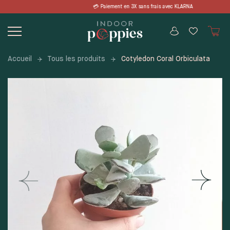
Skip
 en 3X sans frais avec KLARNA 📦 LIVR
to
content
Accueil
Tous les produits
Cotyledon Coral Orbiculata