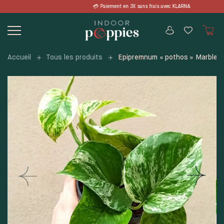
Skip
t en 3X sans frais avec KLARNA 📦 LIVR
to
content
Accueil
Tous les produits
Epipremnum « pothos » Marble 