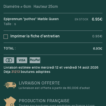
Diamètre ⌀
6
cm
Hauteur
25
cm
Epipremnum "pothos" Marble Queen
6.95€
EN STOCK
Taille :
s
Imprimer la fiche d'entretien
0.95€
6.95
€
TOTAL :
Livraison estimée entre mercredi 12 et vendredi 14 août 2026
Déja
31213
boutures adoptées
LIVRAISON OFFERTE
La livraison est offerte à partir de 80,00€ d'achat
PRODUCTION FRANÇAISE
Toutes nos boutures sont produites en France à Lyon