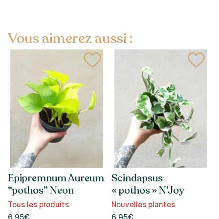
Vous aimerez aussi :
Epipremnum Aureum
Scindapsus
“pothos” Neon
« pothos » N’Joy
Tous les produits
Nouvelles plantes
6.95€
6.95€