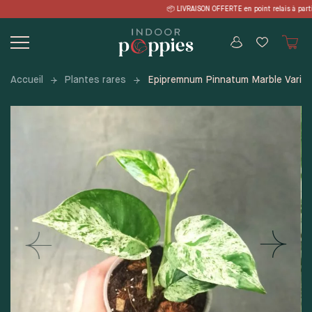
Skip
RAISON OFFERTE en point relais à parti
to
content
Accueil
Plantes rares
Epipremnum Pinnatum Marble Varie