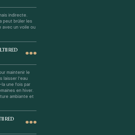
ais indirecte.
a peut brûler les
e avec un voile ou
TII RED
ur maintenir le
s laisser l'eau
la une fois par
maines en hiver.
ature ambiante et
II RED