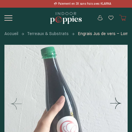
Skip
 en 3X sans frais avec KLARNA 📦 LIVR
to
content
Accueil
Terreaux & Substrats
Engrais Jus de vers – Lombr