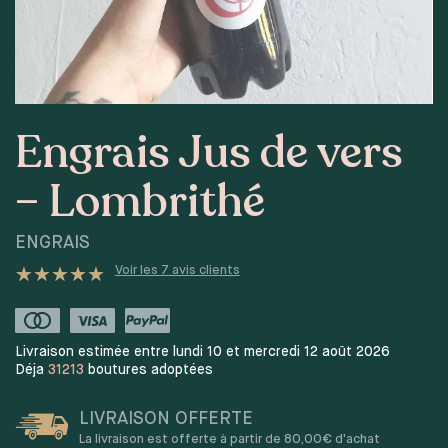
Engrais Jus de vers
– Lombrithé
ENGRAIS
Voir les
7
avis clients
Noté
7
5.00
sur 5 basé
sur
notations client
Livraison estimée entre lundi 10 et mercredi 12 août 2026
Déja
31213
boutures adoptées
LIVRAISON OFFERTE
La livraison est offerte à partir de 80,00€ d'achat