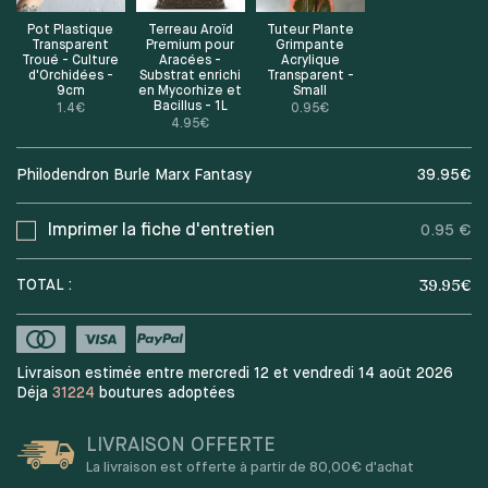
Pot Plastique
Terreau Aroïd
Tuteur Plante
Transparent
Premium pour
Grimpante
Troué - Culture
Aracées -
Acrylique
d'Orchidées -
Substrat enrichi
Transparent -
9cm
en Mycorhize et
Small
Bacillus - 1L
1.4
€
0.95
€
4.95
€
Philodendron Burle Marx Fantasy
39.95
€
Imprimer la fiche d'entretien
0.95 €
39.95
€
TOTAL :
Livraison estimée entre mercredi 12 et vendredi 14 août 2026
Déja
31224
boutures adoptées
LIVRAISON OFFERTE
La livraison est offerte à partir de 80,00€ d'achat