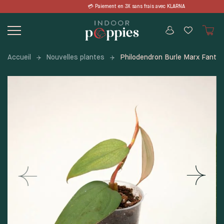
Skip
 en 3X sans frais avec KLARNA 📦 LIVRA
to
content
Accueil
Nouvelles plantes
Philodendron Burle Marx Fanta