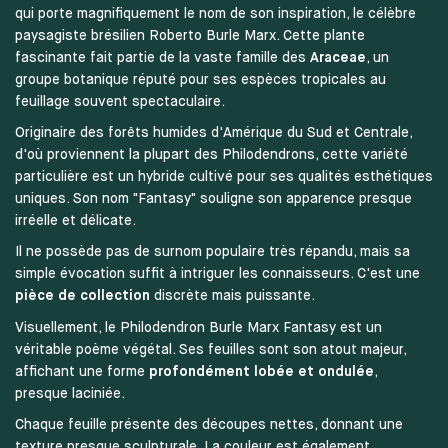
qui porte magnifiquement le nom de son inspiration, le célèbre
paysagiste brésilien Roberto Burle Marx. Cette plante
fascinante fait partie de la vaste famille des
Araceae
, un
groupe botanique réputé pour ses espèces tropicales au
feuillage souvent spectaculaire.
Originaire des forêts humides d'Amérique du Sud et Centrale,
d'où proviennent la plupart des Philodendrons, cette variété
particulière est un hybride cultivé pour ses qualités esthétiques
uniques. Son nom "Fantasy" souligne son apparence presque
irréelle et délicate.
Il ne possède pas de surnom populaire très répandu, mais sa
simple évocation suffit à intriguer les connaisseurs. C'est une
pièce de collection
discrète mais puissante.
Visuellement, le Philodendron Burle Marx Fantasy est un
véritable poème végétal. Ses feuilles sont son atout majeur,
affichant une forme
profondément lobée et ondulée
,
presque laciniée.
Chaque feuille présente des découpes nettes, donnant une
texture presque sculpturale. La couleur est également