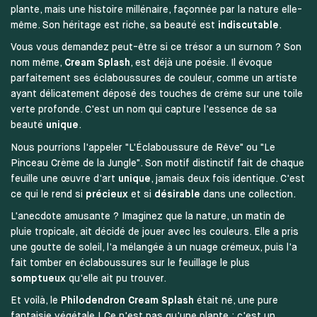
plante, mais une histoire millénaire, façonnée par la nature elle-
même. Son héritage est riche, sa beauté est
indiscutable
.
Vous vous demandez peut-être si ce trésor a un surnom ? Son
nom même,
Cream Splash
, est déjà une poésie. Il évoque
parfaitement ses éclaboussures de couleur, comme un artiste
ayant délicatement déposé des touches de crème sur une toile
verte profonde. C'est un nom qui capture l'essence de sa
beauté
unique
.
Nous pourrions l'appeler "L'Éclaboussure de Rêve" ou "Le
Pinceau Crème de la Jungle". Son motif distinctif fait de chaque
feuille une œuvre d'art
unique
, jamais deux fois identique. C'est
ce qui le rend si
précieux
et si
désirable
dans une collection.
L'anecdote amusante ? Imaginez que la nature, un matin de
pluie tropicale, ait décidé de jouer avec les couleurs. Elle a pris
une goutte de soleil, l'a mélangée à un nuage crémeux, puis l'a
fait tomber en éclaboussures sur le feuillage le plus
somptueux
qu'elle ait pu trouver.
Et voilà, le
Philodendron Cream Splash
était né, une pure
fantaisie végétale ! Ce n'est pas qu'une plante ; c'est un