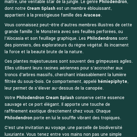
maître, une véritable star de la jungle. Le genre
Philodendron
,
dont notre
Cream Splash
est un membre éblouissant,
appartient à la prestigieuse famille des
Araceae
.
Vous connaissez peut-être d'autres membres illustres de cette
grande famille : le Monstera avec ses feuilles perforées, ou
l'Alocasia et son feuillage graphique. Les
Philodendrons
sont
des pionniers, des explorateurs du règne végétal. Ils incarnent
la force et la beauté brute de la nature.
Ces plantes majestueuses sont souvent des grimpeuses agiles.
Elles utilisent leurs racines aériennes pour s'accrocher aux
troncs d'arbres massifs, cherchant inlassablement la lumière
filtrée du sous-bois. Ce comportement, appelé
hémiepiphyte
,
leur permet de s'élever au-dessus de la canopée.
Votre
Philodendron Cream Splash
conserve cette essence
sauvage et ce port élégant. Il apporte une touche de
raffinement exotique directement chez vous. Chaque
Philodendron
porte en lui le souffle vibrant des tropiques.
C'est une invitation au voyage, une parcelle de biodiversité
luxuriante. Vous tenez entre vos mains non pas une simple