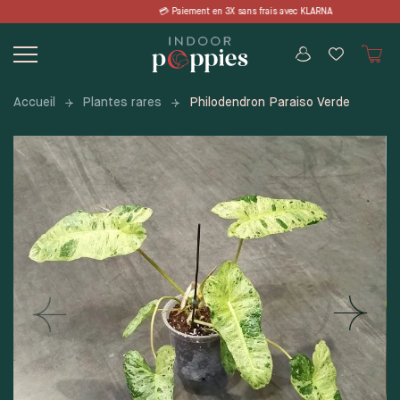
Skip
 en 3X sans frais avec KLARNA 📦 LIVRA
to
content
Accueil
Plantes rares
Philodendron Paraiso Verde