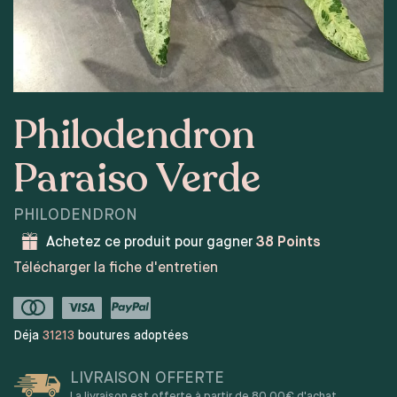
Philodendron
Paraiso Verde
PHILODENDRON
Achetez ce produit pour gagner
38
Points
Télécharger la fiche d'entretien
Déja
31213
boutures adoptées
LIVRAISON OFFERTE
La livraison est offerte à partir de 80,00€ d'achat