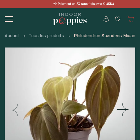
Skip
en 3X sans frais avec KLARNA 📦 LIVRAI
to
content
Accueil
Tous les produits
Philodendron Scandens Micans