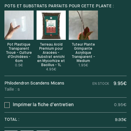
POTS ET SUBSTRATS PARFAITS POUR CETTE PLANTE :
Pot Plastique
Terreau Aroïd
Tuteur Plante
Transparent
Premium pour
Grimpante
Troué - Culture
Aracées -
Acrylique
d'Orchidées -
Substrat enrichi
Transparent -
6cm
en Mycorhize et
Medium
Bacillus - 1L
0.5
€
1.95
€
4.95
€
Philodendron Scandens Micans
9.95€
EN STOCK
Taille :
s
Imprimer la fiche d'entretien
0.95€
9.95
€
TOTAL :