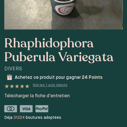
Rhaphidophora
Puberula Variegata
DIVERS
Achetez ce produit pour gagner
24
Points
Voir les
1
avis clients
Noté
1
5
sur 5 basé sur
Télécharger la fiche d'entretien
notation client
Déja
31224
boutures adoptées