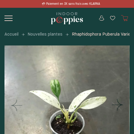
Skip
 3X sans frais avec KLARNA 📦 LIVRAISO
to
content
Accueil
Nouvelles plantes
Rhaphidophora Puberula Varieg