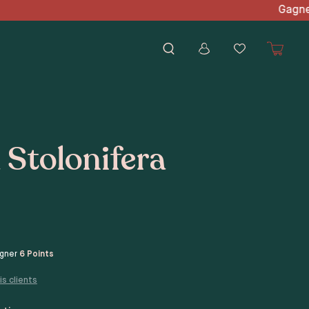
'achat Gagnez des points
 Stolonifera
agner
6
Points
is clients