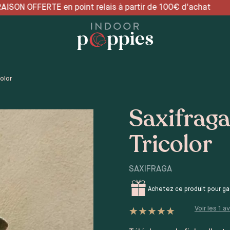
elais à partir de 100€ d
olor
Saxifraga
Tricolor
SAXIFRAGA
Achetez ce produit pour g
Voir les
1
av
Noté
1
5
sur 5 basé