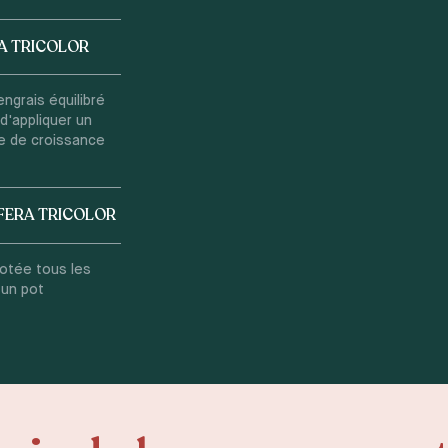
A TRICOLOR
engrais équilibré
d'appliquer un
de de croissance
FERA TRICOLOR
potée tous les
 un pot