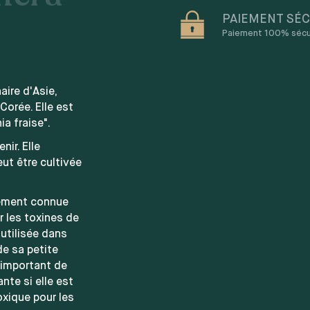
PAIEMENT SÉC
Paiement 100% sécuri
aire d'Asie,
Corée. Elle est
a fraise".
ir. Elle
ut être cultivée
lement connue
er les toxines de
 utilisée dans
e sa petite
t important de
nte si elle est
toxique pour les