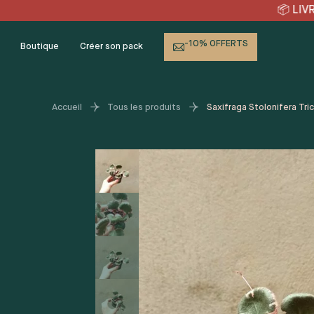
Skip
RAISON OFFERTE en point r
to
content
-10% OFFERTS
Boutique
Créer son pack
Accueil
Tous les produits
Saxifraga Stolonifera Tric