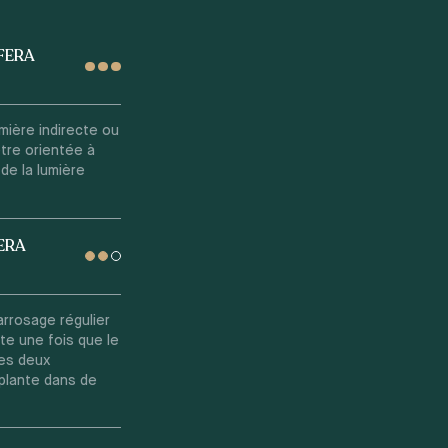
FERA
umière indirecte ou
tre orientée à
 de la lumière
ERA
arrosage régulier
te une fois que le
les deux
 plante dans de