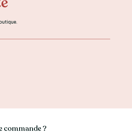
té
outique.
tre commande ?