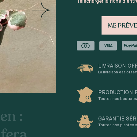
sur
notation client
Télécharger la fiche d'entr
ME PRÉVE
LIVRAISON OF
La livraison est offe
PRODUCTION 
Toutes nos boutures 
en :
GARANTIE SÉR
Toutes nos plantes s
ifera