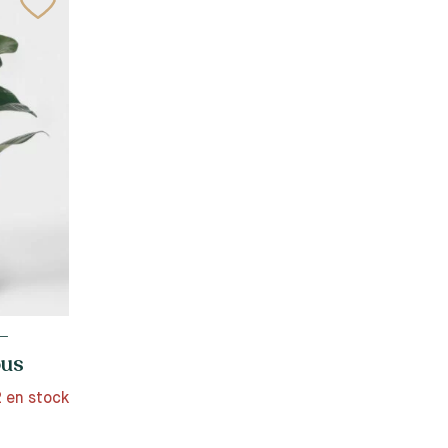
–
ous
2 en stock