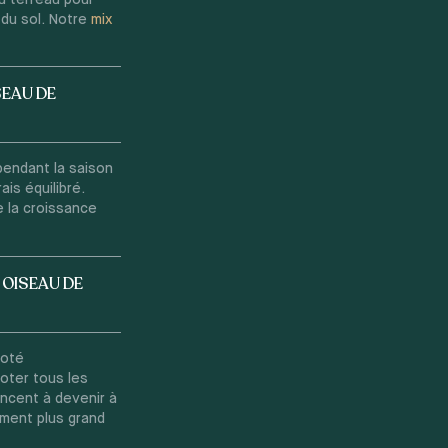
 du sol. Notre
mix
SEAU DE
pendant la saison
is équilibré.
e la croissance
 OISEAU DE
poté
oter tous les
ncent à devenir à
ment plus grand