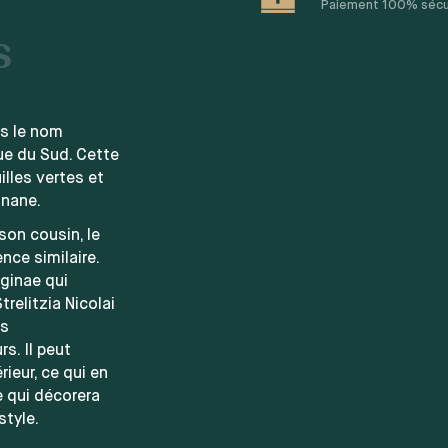
Paiement 100% sécuri
s
us le nom
que du Sud. Cette
lles vertes et
anane.
son cousin, le
nce similaire.
ginae qui
trelitzia Nicolai
es
s. Il peut
ieur, ce qui en
 qui décorera
tyle.