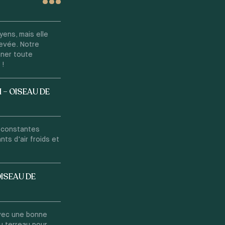
yens, mais elle
evée. Notre
nner toute
 !
 – OISEAU DE
s constantes
ts d'air froids et
OISEAU DE
avec une bonne
u terreau pour