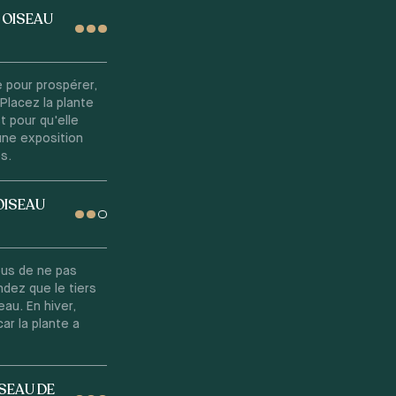
– OISEAU
e pour prospérer,
 Placez la plante
t pour qu'elle
 une exposition
es.
 OISEAU
ous de ne pas
ndez que le tiers
au. En hiver,
ar la plante a
ISEAU DE