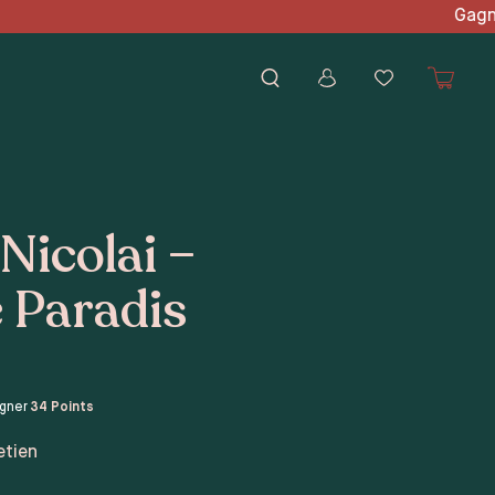
d'achat Gagnez des point
 Nicolai –
 Paradis
agner
34
Points
etien