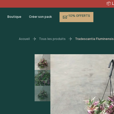
Skip
VRAISON OFFERTE en point
to
content
-10% OFFERTS
Boutique
Créer son pack
Accueil
Tous les produits
Tradescantia Fluminensis