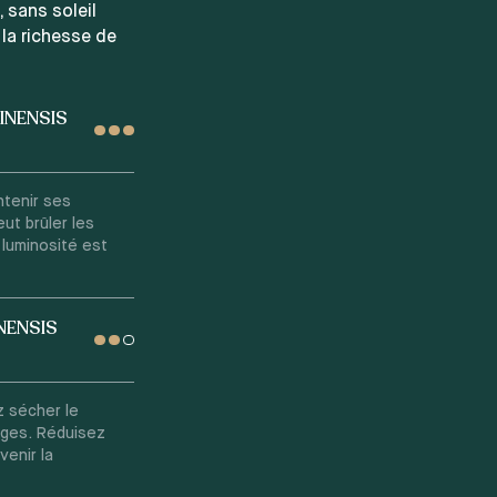
 sans soleil
 la richesse de
INENSIS
ntenir ses
eut brûler les
 luminosité est
NENSIS
z sécher le
ages. Réduisez
venir la