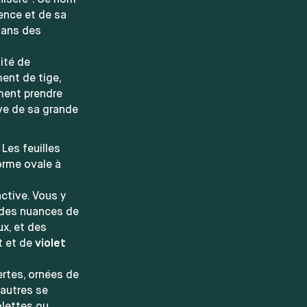
Misère". Ce nom
ience et de sa
dans des
ité de
ent de tige,
ment prendre
uve de sa grande
Les feuilles
orme ovale à
ctive. Vous y
: des nuances de
x, et des
t et de
violet
ertes, ornées de
'autres se