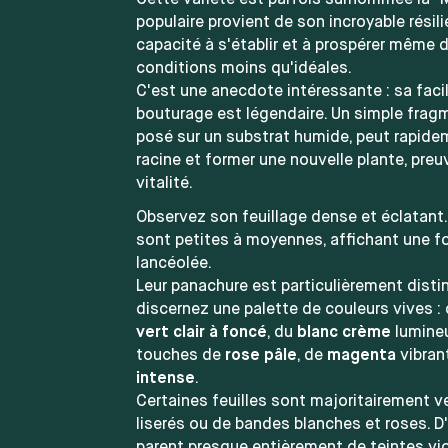
Cette variété est parfois surnommée la "
populaire provient de son incroyable résil
capacité à s'établir et à prospérer même 
conditions moins qu'idéales.
C'est une anecdote intéressante : sa facil
bouturage est légendaire. Un simple fragm
posé sur un substrat humide, peut rapide
racine et former une nouvelle plante, pre
vitalité.
Observez son feuillage dense et éclatant. 
sont petites à moyennes, affichant une f
lancéolée.
Leur panachure est particulièrement distin
discernez une palette de couleurs vives 
vert clair à foncé
, du
blanc crème
lumineu
touches de
rose pâle
, de
magenta
vibran
intense
.
Certaines feuilles sont majoritairement v
liserés ou de bandes blanches et roses. D