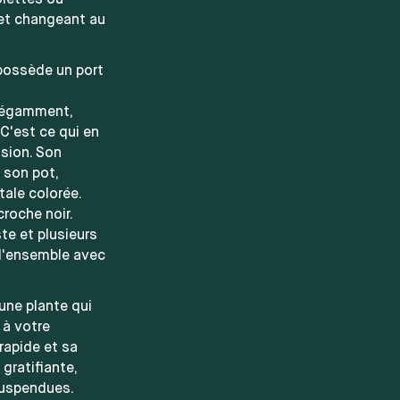
olettes ou
 et changeant au
possède un port
élégamment,
C'est ce qui en
nsion. Son
 son pot,
ale colorée.
roche noir.
te et plusieurs
 l'ensemble avec
une plante qui
 à votre
rapide et sa
gratifiante,
suspendues.