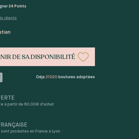
agner
34
Points
is clients
etien
NIR DE SA DISPONIBILITÉ
Déja
31220
boutures adoptées
FERTE
rte à partir de 80,00€ d'achat
FRANÇAISE
sont produites en France à Lyon