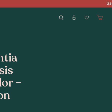
 d'achat Gagnez des point
ntia
sis
or –
on