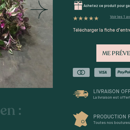
Achetez ce produit pour g
Voir les
1
av
Noté
1
5
sur 5 basé
sur
notation client
Télécharger la fiche d'entr
ME PRÉVE
LIVRAISON OF
La livraison est offe
en :
PRODUCTION 
Toutes nos boutures 