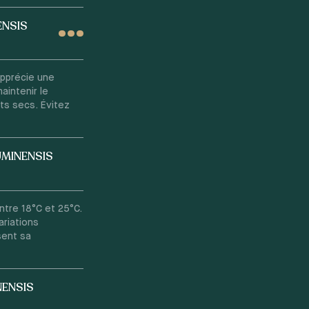
ENSIS
apprécie une
aintenir le
ts secs. Évitez
UMINENSIS
tre 18°C et 25°C.
ariations
sent sa
NENSIS