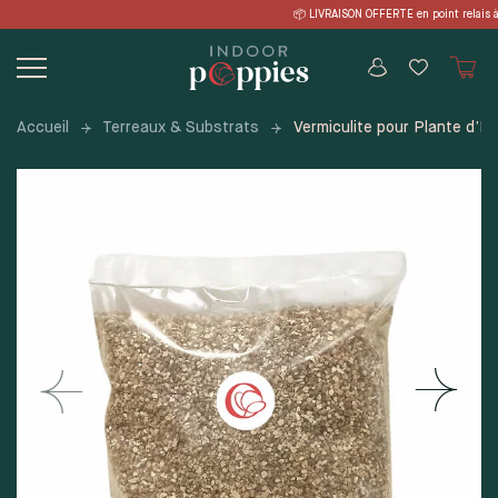
Skip
IVRAISON OFFERTE en point relais à pa
to
content
Accueil
Terreaux & Substrats
Vermiculite pour Plante d’In