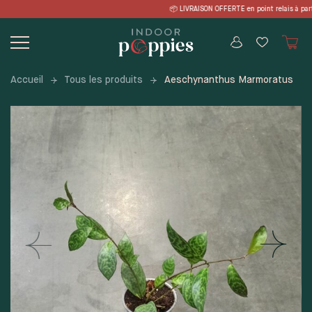
Skip
RAISON OFFERTE en point relais à part
to
content
Accueil
Tous les produits
Aeschynanthus Marmoratus