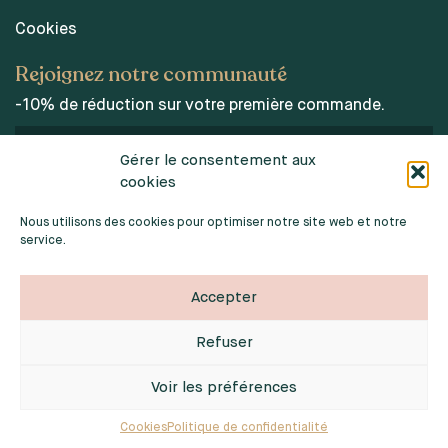
Cookies
Rejoignez notre communauté
-10% de réduction sur votre première commande.
Gérer le consentement aux
cookies
J’accepte les conditions d’utilisations des données
personnelles.
Nous utilisons des cookies pour optimiser notre site web et notre
service.
Accepter
Refuser
2026 © INDOORPOPPIES. TOUS DROITS RÉSERVÉS
Webdesign :
Noémie Sardat
Voir les préférences
29.95
€
ME PRÉVENIR DE SA DISPONIBILITÉ
Développement :
Jérôme chanteclair
Cookies
Politique de confidentialité