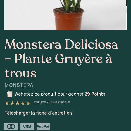
Monstera Deliciosa
– Plante Gruyère à
trous
MONSTERA
Achetez ce produit pour gagner
29
Points
Voir les
2
avis clients
Noté
3
5
sur 5 basé sur
Télécharger la fiche d'entretien
notations client