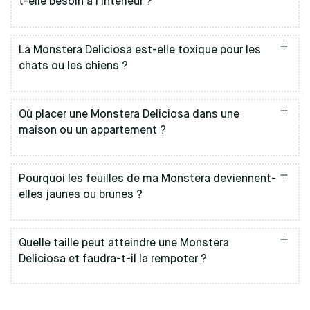
t-elle besoin à l’intérieur ?
espaces lumineux sans soleil
direct
La Monstera Deliciosa est-elle toxique pour les
chats ou les chiens ?
Oui
toxique pour les chats et les
Où placer une Monstera Deliciosa dans une
chiens
maison ou un appartement ?
salon lumineux, une
chambre bien éclairée ou un bureau
une plante non
Pourquoi les feuilles de ma Monstera deviennent-
toxique
la Calathea
elles jaunes ou brunes ?
feuilles jaunes
bouts bruns
Quelle taille peut atteindre une Monstera
Deliciosa et faudra-t-il la rempoter ?
1 à 2 mètres en
intérieur