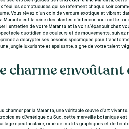
es secrets bien gardés de l’
entretien d’une Maranta
, cette
ux feuilles somptueuses qui se referment chaque soir comm
rne. Vous rêvez d’un coin de verdure exotique et vibrant da
 La Maranta est la reine des plantes d’intérieur pour cette tou
ser l’entretien de votre Maranta et la voir s’épanouir chez vo
spectacle quotidien de couleurs et de mouvements, suivez 
prenez à décrypter ses besoins spécifiques pour transforme
n une jungle luxuriante et apaisante, signe de votre talent vég
e charme envoûtant 
s charmer par la Maranta, une véritable œuvre d’art vivante. 
tropicales d’Amérique du Sud, cette merveille botanique est 
uillage spectaculaire, orné de motifs graphiques et de teinte