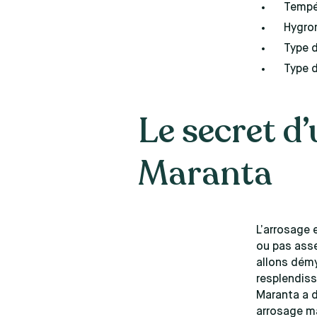
Tempér
Hygro
Type 
Type d
Le secret d
Maranta
L’arrosage 
ou pas assez
allons démy
resplendiss
Maranta a d
arrosage ma