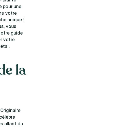
 « plante
e pour une
ns votre
che unique !
us, vous
notre guide
r votre
étal.
de la
Originaire
célèbre
s allant du