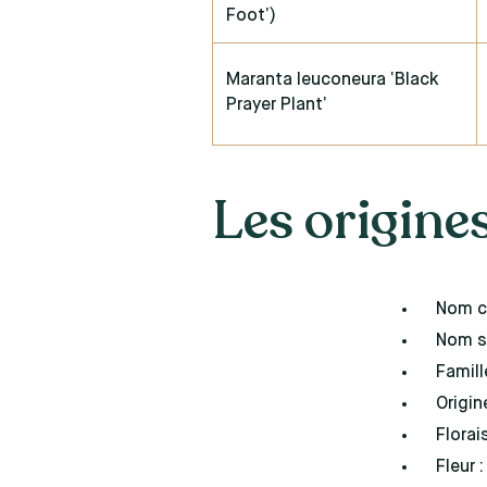
Foot’)
Maranta leuconeura ‘Black
Prayer Plant’
Les origine
Nom c
Nom sc
Famill
Origin
Florai
Fleur 