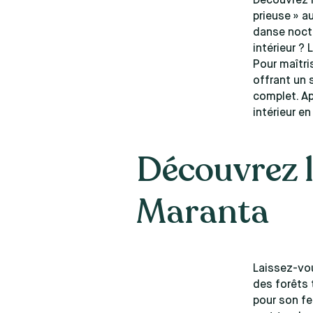
Découvrez l
prieuse » a
danse noctu
intérieur ?
Pour maîtri
offrant un 
complet. Ap
intérieur e
Découvrez l
Maranta
Laissez-vou
des forêts 
pour son fe