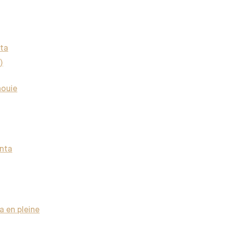
nta
)
nouie
anta
a en pleine