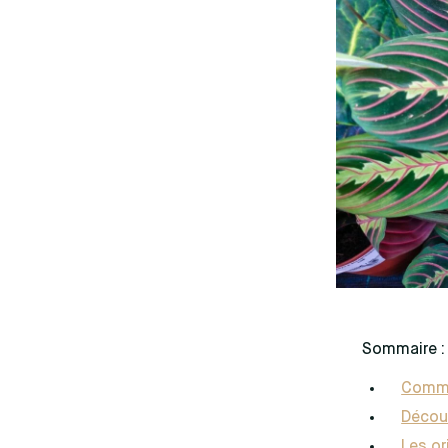
Sommaire :
Comme
Décou
Les or