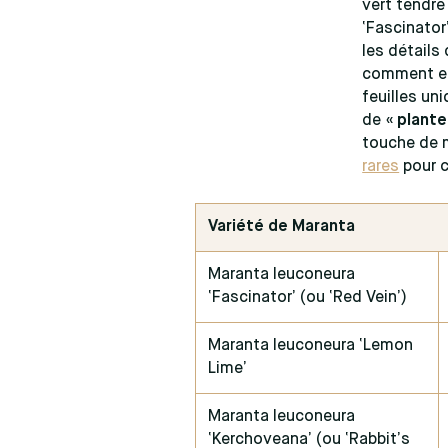
vert tendre
‘Fascinator
les détails
comment ell
feuilles uni
de «
plante
touche de m
rares
pour c
Variété de Maranta
Maranta leuconeura
‘Fascinator’ (ou ‘Red Vein’)
Maranta leuconeura ‘Lemon
Lime’
Maranta leuconeura
‘Kerchoveana’ (ou ‘Rabbit’s