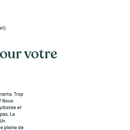
it)
pour votre
aranta. Trop
 ! Nous
hydratée et
pas. La
 Un
te pleine de