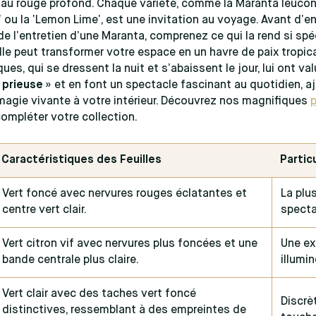
 au rouge profond. Chaque variété, comme la Maranta leuco
’ ou la ‘Lemon Lime’, est une invitation au voyage. Avant d’e
 de l’entretien d’une Maranta, comprenez ce qui la rend si spé
e peut transformer votre espace en un havre de paix tropica
ques, qui se dressent la nuit et s’abaissent le jour, lui ont va
 prieuse
» et en font un spectacle fascinant au quotidien, a
agie vivante à votre intérieur. Découvrez nos magnifiques
ompléter votre collection.
Caractéristiques des Feuilles
Partic
Vert foncé avec nervures rouges éclatantes et
La plu
centre vert clair.
specta
Vert citron vif avec nervures plus foncées et une
Une ex
bande centrale plus claire.
illumin
Vert clair avec des taches vert foncé
Discrè
distinctives, ressemblant à des empreintes de