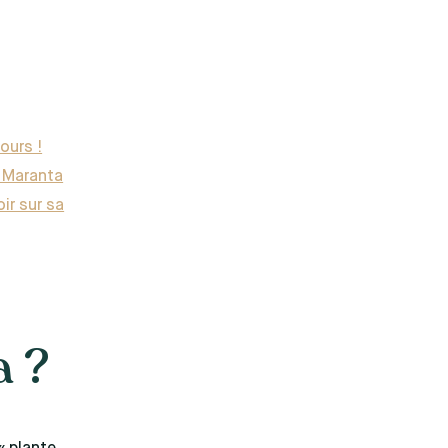
ours !
e Maranta
ir sur sa
a ?