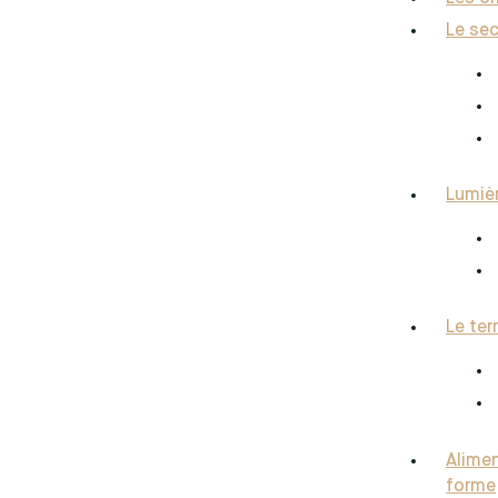
Le sec
Lumièr
Le ter
Alimen
forme