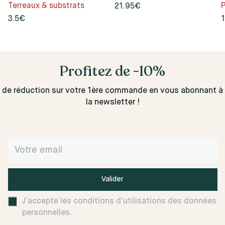
Terreaux & substrats
P
21.95€
3.5€
Profitez de -10%
de réduction sur votre 1ère commande en vous abonnant à
la newsletter !
Valider
J’accepte les conditions d’utilisations des données
personnelles.