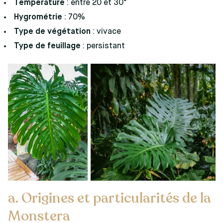
Température
: entre 20 et 30°
Hygrométrie
: 70%
Type de végétation
: vivace
Type de feuillage
: persistant
a. Origines et particularités de la
Monstera