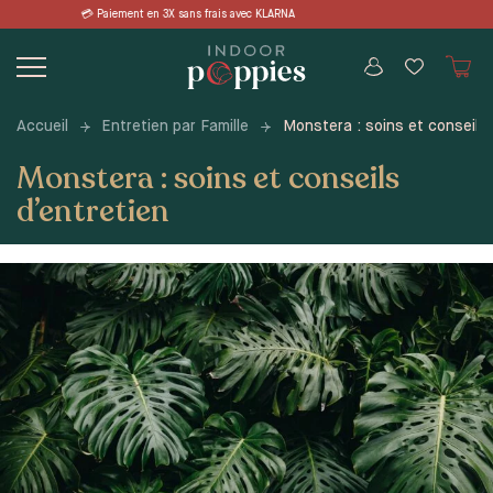
Skip
rais avec KLARNA 📦 LIVRAISON OFFERTE 
to
content
Accueil
Entretien par Famille
Monstera : soins et conseils 
Monstera : soins et conseils
d’entretien