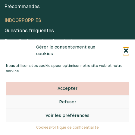
Précommandes
INDOORPOPPIES
Questions fréquentes
Conseils d’entretien des plantes
Gérer le consentement aux
Notre mission
cookies
Avis clients IndoorPoppies
Nous utilisons des cookies pour optimiser notre site web et notre
service.
Agenda
Suivi de commande
Accepter
Mes Points et Récompenses
Refuser
Politique de confidentialité
Mentions légales
Voir les préférences
Conditions Générales de Vente
Cookies
Politique de confidentialité
Cookies