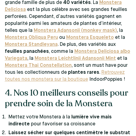
grande famille de plus de
40 variétés
. La
Monstera
Deliciosa
est la plus célèbre avec ses grandes feuilles
perforées. Cependant, d’autres variétés gagnent en
popularité parmi les amateurs de plantes d’intérieur,
telles que la
Monstera Adansonii (monkey mask)
, la
Monstera Obliqua Peru
ou
Monstera Esqueleto
et la
Monstera Standleyana
. De plus, des variétés aux
feuilles panachées
, comme la
Monstera Deliciosa albo
Variegata
, la
Monstera Leichtlinii Adansonii Mint
et la
Monstera Thai Constellation
, sont un must have pour
tous les collectionneurs de
plantes rares
.
Retrouvez
toutes nos monstera sur la boutique
IndoorPoppies !
4. Nos 10 meilleurs conseils pour
prendre soin de la Monstera
Mettez votre Monstera à la
lumière vive mais
indirecte
pour favoriser sa croissance
Laissez sécher sur quelques centimètre le substrat