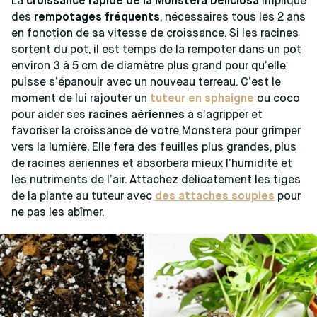
La
croissance rapide de la Monstera Deliciosa
implique
des
rempotages fréquents
, nécessaires tous les 2 ans
en fonction de sa vitesse de croissance. Si les racines
sortent du pot, il est temps de la rempoter dans un pot
environ 3 à 5 cm de diamètre plus grand pour qu’elle
puisse s’épanouir avec un nouveau terreau. C’est le
moment de lui rajouter un
tuteur en sphaigne
ou coco
pour aider ses
racines aériennes
à s’agripper et
favoriser la croissance de votre Monstera pour grimper
vers la lumière. Elle fera des feuilles plus grandes, plus
de racines aériennes et absorbera mieux l’humidité et
les nutriments de l’air. Attachez délicatement les tiges
de la plante au tuteur avec
des attaches souples
pour
ne pas les abîmer.